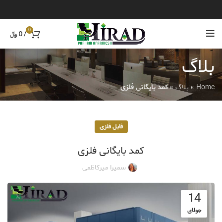
0
/
0
﷼
بلاگ
Home
»
بلاگ
»
کمد بایگانی فلزی
فایل فلزی
کمد بایگانی فلزی
سمیرا میرکاظمی
14
جولای