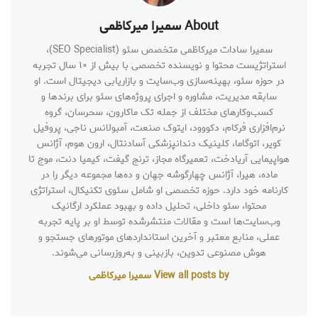
About سمیرا میرکاظمی
سمیرا سادات میرکاظمی متخصص سئو (SEO Specialist)،
استراتژیست محتوا و نویسنده تخصصی با بیش از ۱۰ سال تجربه
در حوزه سئو، بهینه‌سازی وب‌سایت و بازاریابی دیجیتال است. او
سابقه مدیریت، مشاوره و اجرای پروژه‌های سئو برای برندها و
کسب‌وکارهای مختلف از جمله تک ماکارون، سحرسان، گروه
نرم‌افزاری فرکام، دکووود، ایتوک صنعت، آمبولانس ناجی، پروفیل
کویر، اتوگاما، کلینیک دندانپزشکی آسادنتال، ارون هوم، آژانس
هواپیمایی آریادخت، تعمیرگاه مجاز، ترنج گیفت، کیمیا دنت، موج تا
ماده، هیرا، آژانس چهارگوشه جهان و ده‌ها مجموعه دیگر را در
کارنامه خود دارد. حوزه تخصصی او شامل سئوی تکنیکال، استراتژی
محتوا، سئو داخلی، تحلیل داده و بهبود عملکرد ارگانیک
وب‌سایت‌ها است و مقالات منتشرشده توسط او بر پایه تجربه
عملی، منابع معتبر و آخرین استانداردهای موتورهای جستجو و
هوش مصنوعی تدوین، بازبینی و به‌روزرسانی می‌شوند.
View all posts by سمیرا میرکاظمی