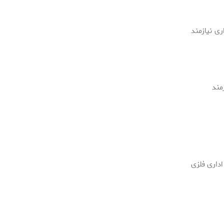
ی نیازمند
مند
داری فلزی