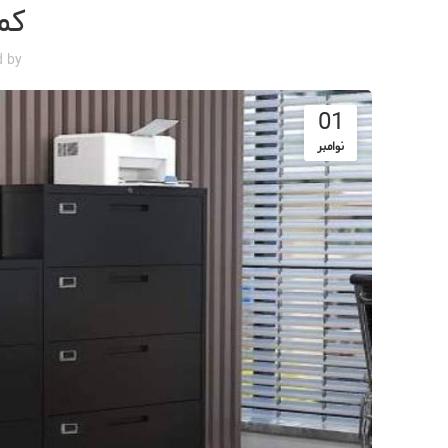
کم
d by
01
نوامبر