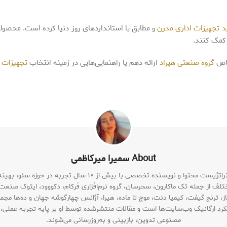
ید تجهیزات اداری مدرن
و مطابق با استانداردهای روز دنیا کرده است. محصولات
 کمک کنند.
خاص
گروه صنعتی هیراد
ارائه دهم یا راهنمایی‌هایی در زمینه انتخاب
تجهیزات ا
About سمیرا میرکاظمی
سمیرا سادات میرکاظمی متخصص سئو (SEO Specialist)، استراتژیست م
ختلف از جمله تک ماکارون، سحرسان، گروه نرم‌افزاری فرکام، دکووود، ایتوک صنعت،
ز، ترنج گیفت، کیمیا دنت، موج تا ماده، هیرا، آژانس چهارگوشه جهان و ده‌ها مجم
ملکرد ارگانیک وب‌سایت‌ها است و مقالات منتشرشده توسط او بر پایه تجربه عملی
مصنوعی تدوین، بازبینی و به‌روزرسانی می‌شوند.