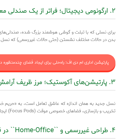
۲. ارگونومی دیجیتال؛ فراتر از یک صندلی معمولی
برای نسلی که با تبلت و گوشی هوشمند بزرگ شده، صندلی‌های س
بدن در حالات مختلف نشستن (حتی حالات غیررسمی) که نسل زد ه
پارتیشن اداری ام دی اف: راه‌حلی برای ایجاد فضای چندمنظوره در
۳. پارتیشن‌های آکوستیک؛ مرز ظریف آرامش و هیاهو
نسل جدید به همان اندازه که عاشق تعامل است، به «حریم خصوصی
تخریب و بازسازی، فضاهای خصوصی موقت (Focus Pods) ایجاد کنند.
۴. طراحی غیررسمی و ``Home-Office`` در قلب سازمان