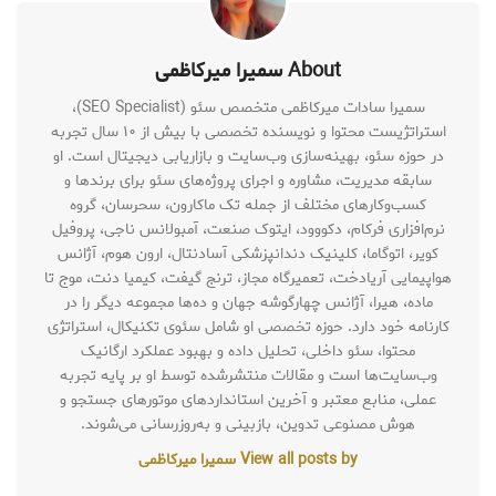
About سمیرا میرکاظمی
سمیرا سادات میرکاظمی متخصص سئو (SEO Specialist)،
استراتژیست محتوا و نویسنده تخصصی با بیش از ۱۰ سال تجربه
در حوزه سئو، بهینه‌سازی وب‌سایت و بازاریابی دیجیتال است. او
سابقه مدیریت، مشاوره و اجرای پروژه‌های سئو برای برندها و
کسب‌وکارهای مختلف از جمله تک ماکارون، سحرسان، گروه
نرم‌افزاری فرکام، دکووود، ایتوک صنعت، آمبولانس ناجی، پروفیل
کویر، اتوگاما، کلینیک دندانپزشکی آسادنتال، ارون هوم، آژانس
هواپیمایی آریادخت، تعمیرگاه مجاز، ترنج گیفت، کیمیا دنت، موج تا
ماده، هیرا، آژانس چهارگوشه جهان و ده‌ها مجموعه دیگر را در
کارنامه خود دارد. حوزه تخصصی او شامل سئوی تکنیکال، استراتژی
محتوا، سئو داخلی، تحلیل داده و بهبود عملکرد ارگانیک
وب‌سایت‌ها است و مقالات منتشرشده توسط او بر پایه تجربه
عملی، منابع معتبر و آخرین استانداردهای موتورهای جستجو و
هوش مصنوعی تدوین، بازبینی و به‌روزرسانی می‌شوند.
View all posts by سمیرا میرکاظمی