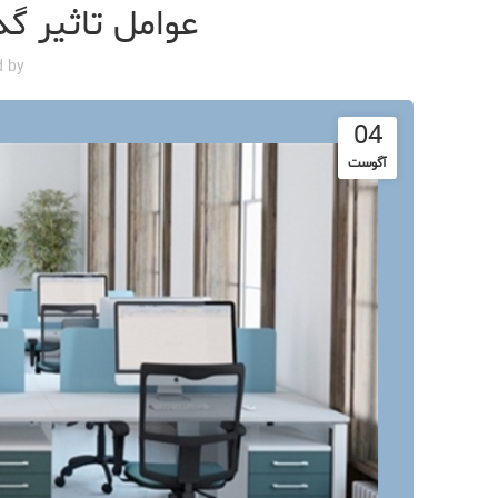
عوامل تاثیر گذ
d by
04
آگوست