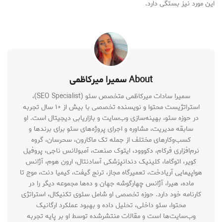
این مورد نیز بستگی دارد.
About سمیرا میرکاظمی
سمیرا سادات میرکاظمی متخصص سئو (SEO Specialist)،
استراتژیست محتوا و نویسنده تخصصی با بیش از ۱۰ سال تجربه
در حوزه سئو، بهینه‌سازی وب‌سایت و بازاریابی دیجیتال است. او
سابقه مدیریت، مشاوره و اجرای پروژه‌های سئو برای برندها و
کسب‌وکارهای مختلف از جمله تک ماکارون، سحرسان، گروه
نرم‌افزاری فرکام، دکووود، ایتوک صنعت، آمبولانس ناجی، پروفیل
کویر، اتوگاما، کلینیک دندانپزشکی آسادنتال، ارون هوم، آژانس
هواپیمایی آریادخت، تعمیرگاه مجاز، ترنج گیفت، کیمیا دنت، موج تا
ماده، هیرا، آژانس چهارگوشه جهان و ده‌ها مجموعه دیگر را در
کارنامه خود دارد. حوزه تخصصی او شامل سئوی تکنیکال، استراتژی
محتوا، سئو داخلی، تحلیل داده و بهبود عملکرد ارگانیک
وب‌سایت‌ها است و مقالات منتشرشده توسط او بر پایه تجربه