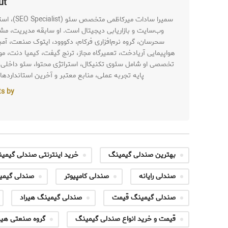
About 
وب‌سایت و بازاریابی دیجیتال است. او سابقه مدیریت، مشاو
سحرسان، گروه نرم‌افزاری فرکام، دکووود، ایتوک صنعت، آمب
هواپیمایی آریادخت، تعمیرگاه مجاز، ترنج گیفت، کیمیا دنت، موج 
تخصصی او شامل سئوی تکنیکال، استراتژی محتوا، سئو داخلی، 
پایه تجربه عملی، منابع معتبر و آخرین استاندارد
 posts by
بهترین صندلی گیمینگ
خرید اینترنتی صندلی گیمی
صندلی رایانه
صندلی کامپیوتر
صندلی گیمی
صندلی گیمینگ قیمت
صندلی گیمینگ هیراد
قیمت و خرید انواع صندلی گیمینگ
گروه صنعتی هیر