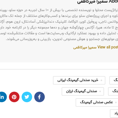
سمیرا میرکاظمی
سمیرا سادات میرکاظمی متخصص سئو (SEO Specialist)، استراتژیست محتوا و نویسنده تخصصی با بیش از ۱۰ سال تجربه در
ره و اجرای پروژه‌های سئو برای برندها و کسب‌وکارهای مختلف از جمله تک ماکارو
ولانس ناجی، پروفیل کویر، اتوگاما، کلینیک دندانپزشکی آسادنتال، ارون هوم، آژا
تا ماده، هیرا، آژانس چهارگوشه جهان و ده‌ها مجموعه دیگر را در کارنامه خود دارد
تحلیل داده و بهبود عملکرد ارگانیک وب‌سایت‌ها است و مقالات منتشرشده توسط 
های موتورهای جستجو و هوش مصنوعی تدوین، بازبینی و به‌روزرسانی می‌شوند.
View all سمیرا میرکاظمی
نگ
خرید صندلی گیمینگ ایرانی
نگ
صندلی گیمینگ ارزان
عکس صندلی گیمینگ
اد