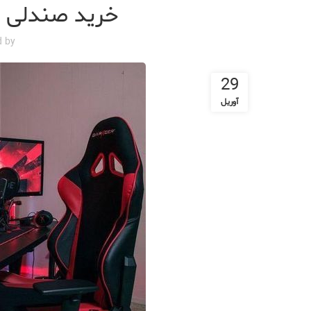
خرید صندلی گ
d by
29
آوریل