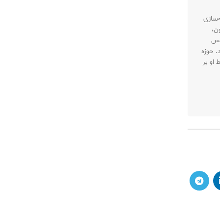
 حوزه سئو، بهینه‌سازی
ن،
نس
. حوزه
او بر