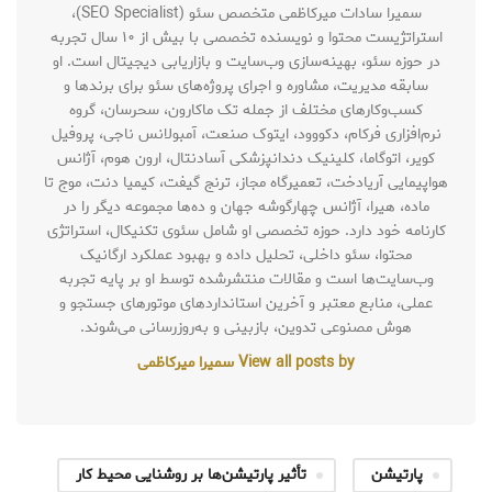
سمیرا سادات میرکاظمی متخصص سئو (SEO Specialist)،
استراتژیست محتوا و نویسنده تخصصی با بیش از ۱۰ سال تجربه
در حوزه سئو، بهینه‌سازی وب‌سایت و بازاریابی دیجیتال است. او
سابقه مدیریت، مشاوره و اجرای پروژه‌های سئو برای برندها و
کسب‌وکارهای مختلف از جمله تک ماکارون، سحرسان، گروه
نرم‌افزاری فرکام، دکووود، ایتوک صنعت، آمبولانس ناجی، پروفیل
کویر، اتوگاما، کلینیک دندانپزشکی آسادنتال، ارون هوم، آژانس
هواپیمایی آریادخت، تعمیرگاه مجاز، ترنج گیفت، کیمیا دنت، موج تا
ماده، هیرا، آژانس چهارگوشه جهان و ده‌ها مجموعه دیگر را در
کارنامه خود دارد. حوزه تخصصی او شامل سئوی تکنیکال، استراتژی
محتوا، سئو داخلی، تحلیل داده و بهبود عملکرد ارگانیک
وب‌سایت‌ها است و مقالات منتشرشده توسط او بر پایه تجربه
عملی، منابع معتبر و آخرین استانداردهای موتورهای جستجو و
هوش مصنوعی تدوین، بازبینی و به‌روزرسانی می‌شوند.
View all posts by سمیرا میرکاظمی
پارتیشن
تأثیر پارتیشن‌ها بر روشنایی محیط کار