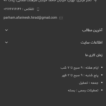
دفتر مرکزی: تهران، خیابان حافظ، خیابان سرهنگ سخایی، پلاک 47
تلفکس : ۰۲۱۶۶۷۱۶۱۴۶
parham.afarinesh.hirad@gmail.com
آخرین مطالب
اطلاعات سایت
زمان کاری ما
ایام هفته : ۹ صبح تا ۷ شب
پنج شنبه : ۹ صبح تا ۲ ظهر
جمعه : تعطیل
تعطیلات رسمی : بسته