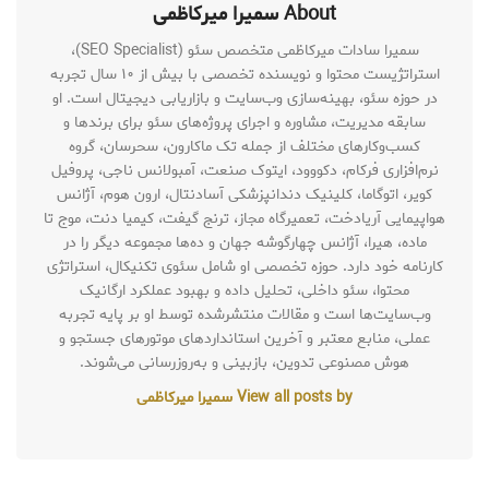
About سمیرا میرکاظمی
سمیرا سادات میرکاظمی متخصص سئو (SEO Specialist)،
استراتژیست محتوا و نویسنده تخصصی با بیش از ۱۰ سال تجربه
در حوزه سئو، بهینه‌سازی وب‌سایت و بازاریابی دیجیتال است. او
سابقه مدیریت، مشاوره و اجرای پروژه‌های سئو برای برندها و
کسب‌وکارهای مختلف از جمله تک ماکارون، سحرسان، گروه
نرم‌افزاری فرکام، دکووود، ایتوک صنعت، آمبولانس ناجی، پروفیل
کویر، اتوگاما، کلینیک دندانپزشکی آسادنتال، ارون هوم، آژانس
هواپیمایی آریادخت، تعمیرگاه مجاز، ترنج گیفت، کیمیا دنت، موج تا
ماده، هیرا، آژانس چهارگوشه جهان و ده‌ها مجموعه دیگر را در
کارنامه خود دارد. حوزه تخصصی او شامل سئوی تکنیکال، استراتژی
محتوا، سئو داخلی، تحلیل داده و بهبود عملکرد ارگانیک
وب‌سایت‌ها است و مقالات منتشرشده توسط او بر پایه تجربه
عملی، منابع معتبر و آخرین استانداردهای موتورهای جستجو و
هوش مصنوعی تدوین، بازبینی و به‌روزرسانی می‌شوند.
View all posts by سمیرا میرکاظمی