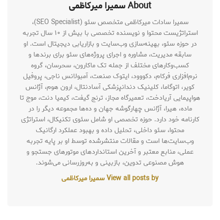
About سمیرا میرکاظمی
سمیرا سادات میرکاظمی متخصص سئو (SEO Specialist)،
استراتژیست محتوا و نویسنده تخصصی با بیش از ۱۰ سال تجربه
در حوزه سئو، بهینه‌سازی وب‌سایت و بازاریابی دیجیتال است. او
سابقه مدیریت، مشاوره و اجرای پروژه‌های سئو برای برندها و
کسب‌وکارهای مختلف از جمله تک ماکارون، سحرسان، گروه
نرم‌افزاری فرکام، دکووود، ایتوک صنعت، آمبولانس ناجی، پروفیل
کویر، اتوگاما، کلینیک دندانپزشکی آسادنتال، ارون هوم، آژانس
هواپیمایی آریادخت، تعمیرگاه مجاز، ترنج گیفت، کیمیا دنت، موج تا
ماده، هیرا، آژانس چهارگوشه جهان و ده‌ها مجموعه دیگر را در
کارنامه خود دارد. حوزه تخصصی او شامل سئوی تکنیکال، استراتژی
محتوا، سئو داخلی، تحلیل داده و بهبود عملکرد ارگانیک
وب‌سایت‌ها است و مقالات منتشرشده توسط او بر پایه تجربه
عملی، منابع معتبر و آخرین استانداردهای موتورهای جستجو و
هوش مصنوعی تدوین، بازبینی و به‌روزرسانی می‌شوند.
View all posts by سمیرا میرکاظمی