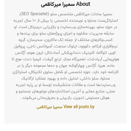
About سمیرا میرکاظمی
سمیرا سادات میرکاظمی متخصص سئو (SEO Specialist)،
استراتژیست محتوا و نویسنده تخصصی با بیش از ۱۰ سال تجربه
در حوزه سئو، بهینه‌سازی وب‌سایت و بازاریابی دیجیتال است. او
سابقه مدیریت، مشاوره و اجرای پروژه‌های سئو برای برندها و
کسب‌وکارهای مختلف از جمله تک ماکارون، سحرسان، گروه
نرم‌افزاری فرکام، دکووود، ایتوک صنعت، آمبولانس ناجی، پروفیل
کویر، اتوگاما، کلینیک دندانپزشکی آسادنتال، ارون هوم، آژانس
هواپیمایی آریادخت، تعمیرگاه مجاز، ترنج گیفت، کیمیا دنت، موج تا
ماده، هیرا، آژانس چهارگوشه جهان و ده‌ها مجموعه دیگر را در
کارنامه خود دارد. حوزه تخصصی او شامل سئوی تکنیکال، استراتژی
محتوا، سئو داخلی، تحلیل داده و بهبود عملکرد ارگانیک
وب‌سایت‌ها است و مقالات منتشرشده توسط او بر پایه تجربه
عملی، منابع معتبر و آخرین استانداردهای موتورهای جستجو و
هوش مصنوعی تدوین، بازبینی و به‌روزرسانی می‌شوند.
View all posts by سمیرا میرکاظمی