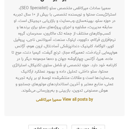
سمیرا سادات میرکاظمی متخصص سئو (SEO Specialist)،
استراتژیست محتوا و نویسنده تخصصی با بیش از ۱۰ سال تجربه
در حوزه سئو، بهینه‌سازی وب‌سایت و بازاریابی دیجیتال است. او
سابقه مدیریت، مشاوره و اجرای پروژه‌های سئو برای برندها و
کسب‌وکارهای مختلف از جمله تک ماکارون، سحرسان، گروه
نرم‌افزاری فرکام، دکووود، ایتوک صنعت، آمبولانس ناجی، پروفیل
کویر، اتوگاما، کلینیک دندانپزشکی آسادنتال، ارون هوم، آژانس
هواپیمایی آریادخت، تعمیرگاه مجاز، ترنج گیفت، کیمیا دنت، موج تا
ماده، هیرا، آژانس چهارگوشه جهان و ده‌ها مجموعه دیگر را در
کارنامه خود دارد. حوزه تخصصی او شامل سئوی تکنیکال، استراتژی
محتوا، سئو داخلی، تحلیل داده و بهبود عملکرد ارگانیک
وب‌سایت‌ها است و مقالات منتشرشده توسط او بر پایه تجربه
عملی، منابع معتبر و آخرین استانداردهای موتورهای جستجو و
هوش مصنوعی تدوین، بازبینی و به‌روزرسانی می‌شوند.
View all posts by سمیرا میرکاظمی