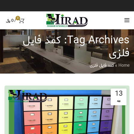
0
/
0
﷼
Tag Archives: کمد فایل
فلزی
Home
»
کمد فایل فلزی
13
مه