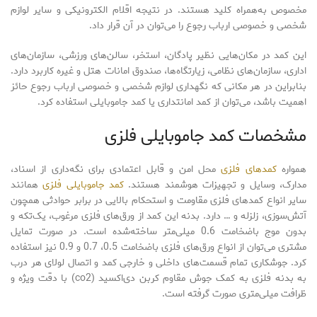
مخصوص به‌همراه کلید هستند. در نتیجه اقلام الکترونیکی و سایر لوازم
شخصی و خصوصی ارباب رجوع را می‌توان در آن قرار داد.
این کمد در مکان‌هایی نظیر پادگان، استخر، سالن‌های ورزشی، سازمان‌های
اداری، سازمان‌های نظامی، زیارتگاه‌ها، صندوق امانات هتل و غیره کاربرد دارد.
بنابراین در هر مکانی که نگهداری لوازم شخصی و خصوصی ارباب رجوع حائز
اهمیت باشد، می‌توان از کمد امانتداری یا کمد جاموبایلی استفاده کرد.
مشخصات کمد جاموبایلی فلزی
همواره
کمدهای فلزی
محل امن و قابل اعتمادی برای نگه‌داری از اسناد،
مدارک، وسایل و تجهیزات هوشمند هستند.
کمد جاموبایلی فلزی
همانند
سایر انواع کمدهای فلزی مقاومت و استحکام بالایی در برابر حوادثی همچون
آتش‌سوزی، زلزله و … دارد. بدنه این کمد از ورق‌های فلزی مرغوب، یک‌تکه و
بدون موج باضخامت 0.6 میلی‌متر ساخته‌شده است. در صورت تمایل
مشتری می‌توان از انواع ورق‌های فلزی باضخامت 0.5، 0.7 و 0.9 نیز استفاده
کرد. جوشکاری تمام قسمت‌های داخلی و خارجی کمد و اتصال لولای هر درب
به بدنه فلزی به کمک جوش مقاوم کربن دی‌اکسید (co2) با دقت ویژه و
ظرافت میلی‌متری صورت گرفته است.