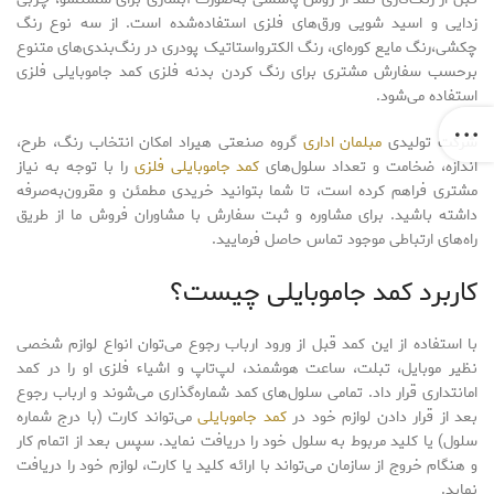
زدایی و اسید شویی ورق‌های فلزی استفاده‌شده است. از سه نوع رنگ
چکشی،رنگ مایع کوره‌ای، رنگ الکترواستاتیک پودری در رنگ‌بندی‌های متنوع
برحسب سفارش مشتری برای رنگ کردن بدنه فلزی کمد جاموبایلی فلزی
استفاده می‌شود.
شرکت تولیدی
مبلمان اداری
گروه صنعتی هیراد امکان انتخاب رنگ، طرح،
اندازه، ضخامت و تعداد سلول‌های
کمد جاموبایلی فلزی
را با توجه به نیاز
مشتری فراهم کرده است، تا شما بتوانید خریدی مطمئن و مقرون‌به‌صرفه
داشته باشید. برای مشاوره و ثبت سفارش با مشاوران فروش ما از طریق
راه‌های ارتباطی موجود تماس حاصل فرمایید.
کاربرد کمد جاموبایلی چیست؟
با استفاده از این کمد قبل از ورود ارباب رجوع می‌توان انواع لوازم شخصی
نظیر موبایل، تبلت، ساعت هوشمند، لپ‌تاپ و اشیاء فلزی او را در کمد
امانتداری قرار داد. تمامی سلول‌های کمد شماره‌گذاری می‌شوند و ارباب رجوع
بعد از قرار دادن لوازم خود در
کمد جاموبایلی
می‌تواند کارت (با درج شماره
سلول) یا کلید مربوط به سلول خود را دریافت نماید. سپس بعد از اتمام کار
و هنگام خروج از سازمان می‌تواند با ارائه کلید یا کارت، لوازم خود را دریافت
نماید.