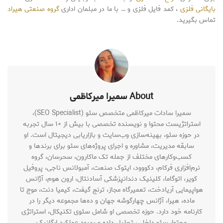
بایگانی فلزی
، کمد فایل فلزی و … با ما در مبلمان اداری
گروه صنعتی هیراد
تماس بگیرید.
About سمیرا میرکاظمی
سمیرا سادات میرکاظمی متخصص سئو (SEO Specialist)،
استراتژیست محتوا و نویسنده تخصصی با بیش از ۱۰ سال تجربه
در حوزه سئو، بهینه‌سازی وب‌سایت و بازاریابی دیجیتال است. او
سابقه مدیریت، مشاوره و اجرای پروژه‌های سئو برای برندها و
کسب‌وکارهای مختلف از جمله تک ماکارون، سحرسان، گروه
نرم‌افزاری فرکام، دکووود، ایتوک صنعت، آمبولانس ناجی، پروفیل
کویر، اتوگاما، کلینیک دندانپزشکی آسادنتال، ارون هوم، آژانس
هواپیمایی آریادخت، تعمیرگاه مجاز، ترنج گیفت، کیمیا دنت، موج تا
ماده، هیرا، آژانس چهارگوشه جهان و ده‌ها مجموعه دیگر را در
کارنامه خود دارد. حوزه تخصصی او شامل سئوی تکنیکال، استراتژی
محتوا، سئو داخلی، تحلیل داده و بهبود عملکرد ارگانیک