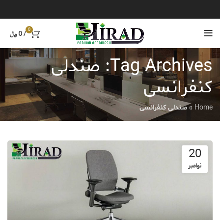
0
/
0
﷼
Tag Archives: صندلی
کنفرانسی
Home
»
صندلی کنفرانسی
20
نوامبر