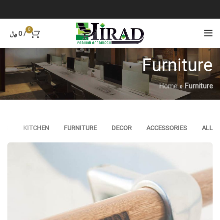
0
/
0
﷼
Furniture
Home
»
Furniture
ING
KITCHEN
FURNITURE
DECOR
ACCESSORIES
ALL