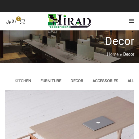
0
/
0
﷼
Decor
Home
»
Decor
ING
KITCHEN
FURNITURE
DECOR
ACCESSORIES
ALL