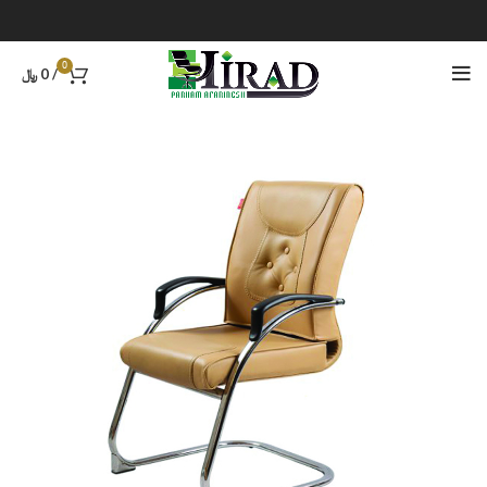
0
/
0
﷼