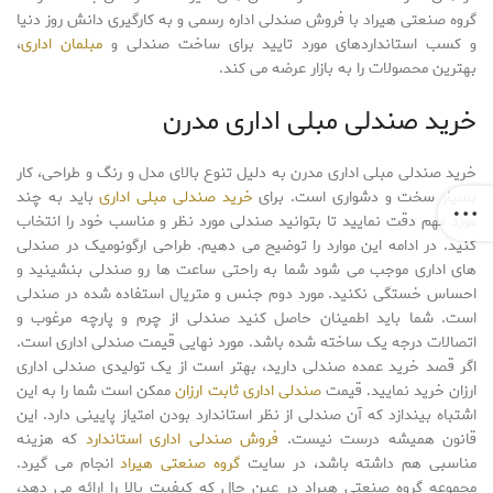
گروه صنعتی هیراد با فروش صندلی اداره رسمی و به کارگیری دانش روز دنیا
و کسب استانداردهای مورد تایید برای ساخت صندلی و
مبلمان اداری
،
بهترین محصولات را به بازار عرضه می کند.
خرید صندلی مبلی اداری مدرن
خرید صندلی مبلی اداری مدرن به دلیل تنوع بالای مدل و رنگ و طراحی، کار
بسیار سخت و دشواری است. برای
خرید صندلی مبلی اداری
باید به چند
مورد مهم دقت نمایید تا بتوانید صندلی مورد نظر و مناسب خود را انتخاب
کنید. در ادامه این موارد را توضیح می دهیم. طراحی ارگونومیک در صندلی
های اداری موجب می شود شما به راحتی ساعت ها رو صندلی بنشینید و
احساس خستگی نکنید. مورد دوم جنس و متریال استفاده شده در صندلی
است. شما باید اطمینان حاصل کنید صندلی از چرم و پارچه مرغوب و
اتصالات درجه یک ساخته شده باشد. مورد نهایی قیمت صندلی اداری است.
اگر قصد خرید عمده صندلی دارید، بهتر است از یک تولیدی صندلی اداری
ارزان خرید نمایید. قیمت
صندلی اداری ثابت ارزان
ممکن است شما را به این
اشتباه بیندازد که آن صندلی از نظر استاندارد بودن امتیاز پایینی دارد. این
قانون همیشه درست نیست.
فروش صندلی اداری استاندارد
که هزینه
مناسبی هم داشته باشد، در سایت
گروه صنعتی هیراد
انجام می گیرد.
مجموعه گروه صنعتی هیراد در عین حال که کیفیت بالا را ارائه می دهد،