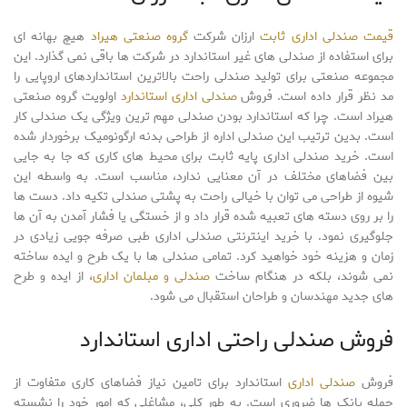
قیمت صندلی اداری ثابت
ارزان شرکت
گروه صنعتی هیراد
هیچ بهانه ای
برای استفاده از صندلی های غیر استاندارد در شرکت ها باقی نمی گذارد. این
مجموعه صنعتی برای تولید صندلی راحت بالاترین استانداردهای اروپایی را
مد نظر قرار داده است. فروش
صندلی اداری استاندارد
اولویت گروه صنعتی
هیراد است. چرا که استاندارد بودن صندلی مهم ترین ویژگی یک صندلی کار
است. بدین ترتیب این صندلی اداره از طراحی بدنه ارگونومیک برخوردار شده
است. خرید صندلی اداری پایه ثابت برای محیط های کاری که جا به جایی
بین فضاهای مختلف در آن معنایی ندارد، مناسب است. به واسطه این
شیوه از طراحی می توان با خیالی راحت به پشتی صندلی تکیه داد. دست ها
را بر روی دسته های تعبیه شده قرار داد و از خستگی یا فشار آمدن به آن ها
جلوگیری نمود. با خرید اینترنتی صندلی اداری طبی صرفه جویی زیادی در
زمان و هزینه خود خواهید کرد. تمامی صندلی ها با یک طرح و ایده ساخته
نمی شوند، بلکه در هنگام ساخت
صندلی و مبلمان اداری
، از ایده و طرح
های جدید مهندسان و طراحان استقبال می شود.
فروش صندلی راحتی اداری استاندارد
فروش
صندلی اداری
استاندارد برای تامین نیاز فضاهای کاری متفاوت از
جمله بانک ها ضروری است. به طور کلی، مشاغلی که امور خود را نشسته