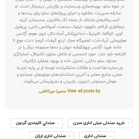
در حوزه سئو، بهینه‌سازی وب‌سایت و بازاریابی دیجیتال است. او
سابقه مدیریت، مشاوره و اجرای پروژه‌های سئو برای برندها و
کسب‌وکارهای مختلف از جمله تک ماکارون، سحرسان، گروه
نرم‌افزاری فرکام، دکووود، ایتوک صنعت، آمبولانس ناجی، پروفیل
کویر، اتوگاما، کلینیک دندانپزشکی آسادنتال، ارون هوم، آژانس
هواپیمایی آریادخت، تعمیرگاه مجاز، ترنج گیفت، کیمیا دنت، موج تا
ماده، هیرا، آژانس چهارگوشه جهان و ده‌ها مجموعه دیگر را در
کارنامه خود دارد. حوزه تخصصی او شامل سئوی تکنیکال، استراتژی
محتوا، سئو داخلی، تحلیل داده و بهبود عملکرد ارگانیک
وب‌سایت‌ها است و مقالات منتشرشده توسط او بر پایه تجربه
عملی، منابع معتبر و آخرین استانداردهای موتورهای جستجو و
هوش مصنوعی تدوین، بازبینی و به‌روزرسانی می‌شوند.
View all posts by سمیرا میرکاظمی
خرید صندلی مبلی اداری مدرن
صندلي کارمندی گردون
صندلی اداری
صندلی اداری ارزان