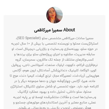
About سمیرا میرکاظمی
سمیرا سادات میرکاظمی متخصص سئو (SEO Specialist)،
استراتژیست محتوا و نویسنده تخصصی با بیش از ۱۰ سال تجربه
در حوزه سئو، بهینه‌سازی وب‌سایت و بازاریابی دیجیتال است. او
سابقه مدیریت، مشاوره و اجرای پروژه‌های سئو برای برندها و
کسب‌وکارهای مختلف از جمله تک ماکارون، سحرسان، گروه
نرم‌افزاری فرکام، دکووود، ایتوک صنعت، آمبولانس ناجی، پروفیل
کویر، اتوگاما، کلینیک دندانپزشکی آسادنتال، ارون هوم، آژانس
هواپیمایی آریادخت، تعمیرگاه مجاز، ترنج گیفت، کیمیا دنت، موج تا
ماده، هیرا، آژانس چهارگوشه جهان و ده‌ها مجموعه دیگر را در
کارنامه خود دارد. حوزه تخصصی او شامل سئوی تکنیکال، استراتژی
محتوا، سئو داخلی، تحلیل داده و بهبود عملکرد ارگانیک
وب‌سایت‌ها است و مقالات منتشرشده توسط او بر پایه تجربه
عملی، منابع معتبر و آخرین استانداردهای موتورهای جستجو و
هوش مصنوعی تدوین، بازبینی و به‌روزرسانی می‌شوند.