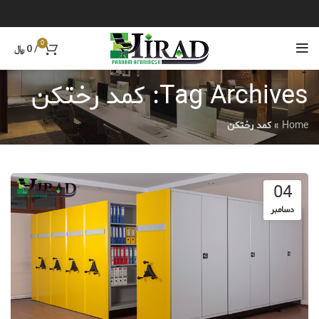
0
/
0
﷼
Tag Archives: کمد رختکن
Home
»
کمد رختکن
04
دسامبر