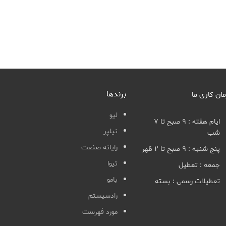
برندها
مان کاری ما
لیو
ایام هفته : ۹ صبح تا ۷
نیلپر
شب
رایانه صنعت
پنج شنبه : ۹ صبح تا ۲ ظهر
تیوا
جمعه : تعطیل
بامو
تعطیلات رسمی : بسته
رادسیستم
مورد فهرست