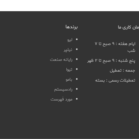
برندها
مان کاری ما
لیو
ایام هفته : ۹ صبح تا ۷
نیلپر
شب
رایانه صنعت
پنج شنبه : ۹ صبح تا ۲ ظهر
تیوا
جمعه : تعطیل
بامو
تعطیلات رسمی : بسته
رادسیستم
مورد فهرست