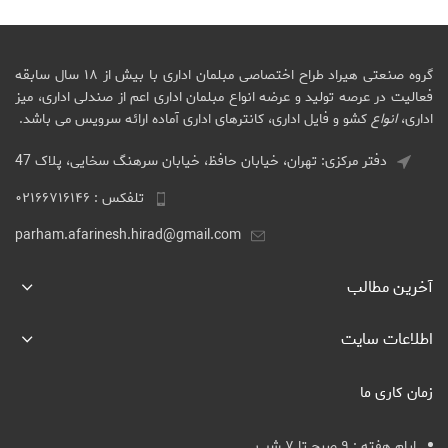
گروه صنعتی هیراد طراح اختصاصی مبلمان اداری با بیش از ۱۸ سال سابقه
فعالیت در عرصه تولید و عرضه انواع مبلمان اداری اعم از صندلی اداری، میز
اداری،
انواع
کشو و فایل اداری، کانترهای اداری آماده ارائه سرویس می باشد.
دفتر مرکزی: تهران، خیابان حافظ، خیابان سرهنگ سخایی، پلاک 47
تلفکس : ۰۲۱۶۶۷۱۶۱۴۶
parham.afarinesh.hirad@gmail.com
آخرین مطالب
اطلاعات سایت
زمان کاری ما
ایام هفته : ۹ صبح تا ۷ شب