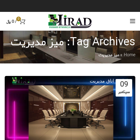
0
/
0
﷼
Tag Archives: میز مدیریت
Home
»
میز مدیریت
09
سپتامبر