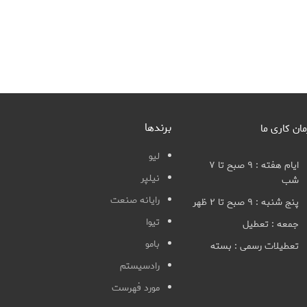
برندها
مان کاری ما
لیو
ایام هفته : ۹ صبح تا ۷
نیلپر
شب
رایانه صنعت
پنج شنبه : ۹ صبح تا ۲ ظهر
تیوا
جمعه : تعطیل
بامو
تعطیلات رسمی : بسته
رادسیستم
مورد فهرست