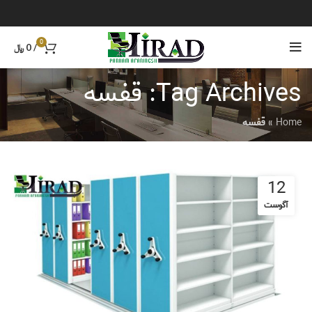
0
/
0
﷼
Tag Archives: قفسه
Home
»
قفسه
12
آگوست