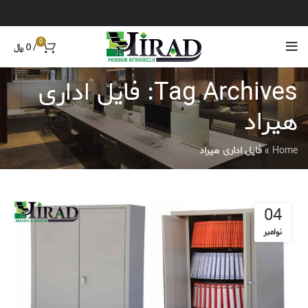
0
/
0
﷼
Tag Archives: فایل اداری
هیراد
Home
»
فایل اداری هیراد
04
نوامبر