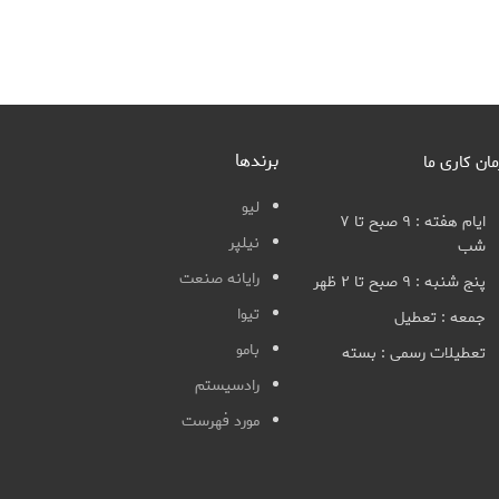
برندها
مان کاری ما
لیو
ایام هفته : ۹ صبح تا ۷
نیلپر
شب
رایانه صنعت
پنج شنبه : ۹ صبح تا ۲ ظهر
تیوا
جمعه : تعطیل
بامو
تعطیلات رسمی : بسته
رادسیستم
مورد فهرست