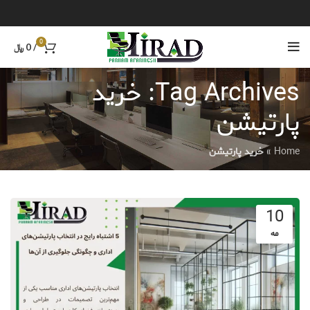
0
/
0
﷼
Tag Archives: خرید
پارتیشن
Home
»
خرید پارتیشن
10
مه