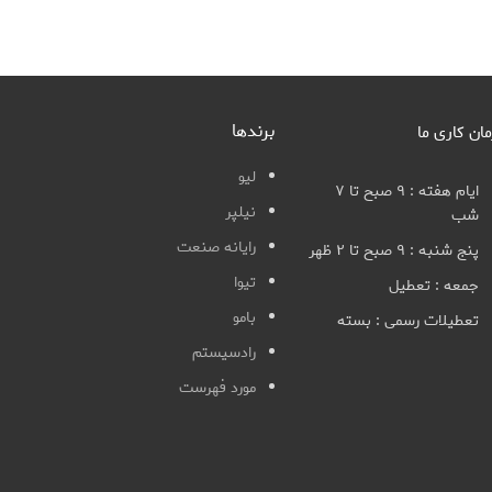
برندها
مان کاری ما
لیو
ایام هفته : ۹ صبح تا ۷
نیلپر
شب
رایانه صنعت
پنج شنبه : ۹ صبح تا ۲ ظهر
تیوا
جمعه : تعطیل
بامو
تعطیلات رسمی : بسته
رادسیستم
مورد فهرست