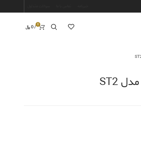
خبرنامه
تماس با ما
سوالات متداول
0
/
0
﷼
ل ST2