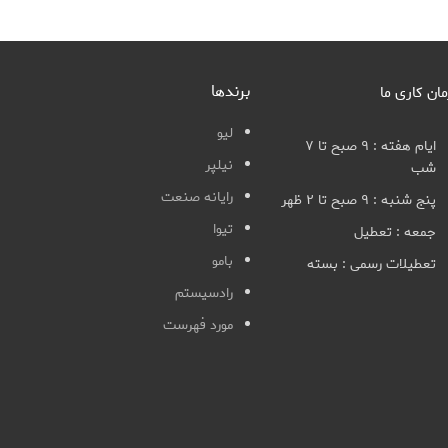
برندها
مان کاری ما
لیو
ایام هفته : ۹ صبح تا ۷
نیلپر
شب
رایانه صنعت
پنج شنبه : ۹ صبح تا ۲ ظهر
تیوا
جمعه : تعطیل
بامو
تعطیلات رسمی : بسته
رادسیستم
مورد فهرست