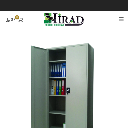
0
/
0
﷼