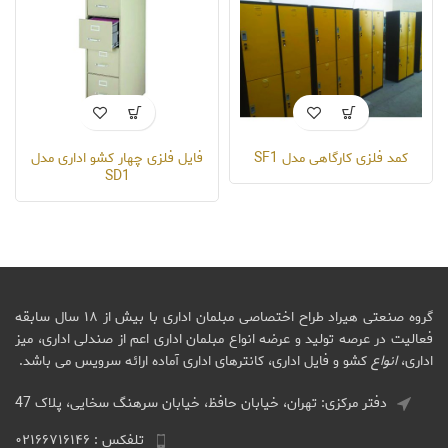
کمد فلزی کارگاهی مدل SF1
فایل فلزی چهار کشو اداری مدل
SD1
گروه صنعتی هیراد طراح اختصاصی مبلمان اداری با بیش از ۱۸ سال سابقه
فعالیت در عرصه تولید و عرضه انواع مبلمان اداری اعم از صندلی اداری، میز
اداری،
انواع
کشو و فایل اداری، کانترهای اداری آماده ارائه سرویس می باشد.
دفتر مرکزی: تهران، خیابان حافظ، خیابان سرهنگ سخایی، پلاک 47
تلفکس : ۰۲۱۶۶۷۱۶۱۴۶