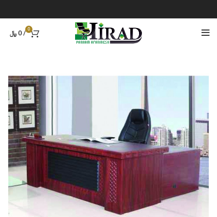
0
/
0
﷼