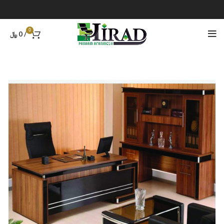
0
/
0
﷼