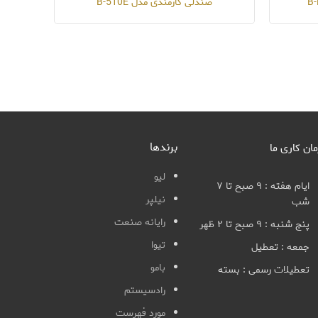
صندلی کارمندی مدل B-510E
برندها
مان کاری ما
لیو
ایام هفته : ۹ صبح تا ۷
نیلپر
شب
رایانه صنعت
پنج شنبه : ۹ صبح تا ۲ ظهر
تیوا
جمعه : تعطیل
بامو
تعطیلات رسمی : بسته
رادسیستم
مورد فهرست