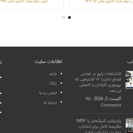
 نیم ست اداری مدل B-F70
مبل نیم ست اداری مدل B-F40
لب
اطلاعات سایت
ز
اشتباهات رایج در طراحی
خانه
فضای اداری؛ ۱۲ اشتباهی که
بلاگ
بهره‌وری کارکنان را کاهش
می‌دهد
تماس با ما
آگوست 2, 2026
No
درباره ما
Comments
پارتیشن شیشه‌ای یا MDF؟
مقایسه کامل برای انتخاب
بهترین پارتیشن اداری