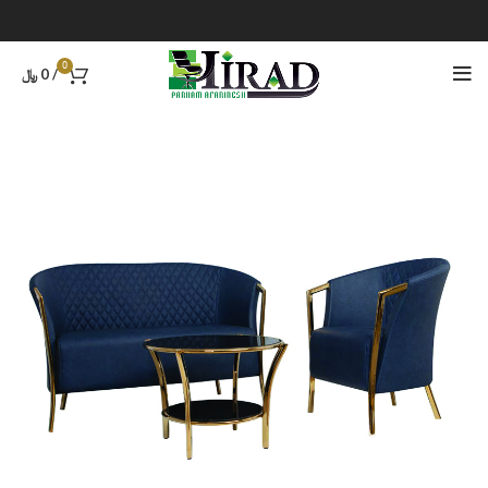
0
/
0
﷼