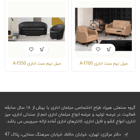
مبل نیم ست اداری A-f700
مبل نیم ست اداری A-f350
گروه صنعتی هیراد طراح اختصاصی مبلمان اداری با بیش از ۱۸ سال سابقه
فعالیت در عرصه تولید و عرضه انواع مبلمان اداری اعم از صندلی اداری، میز
اداری،
انواع
کشو و فایل اداری، کانترهای اداری آماده ارائه سرویس می باشد.
دفتر مرکزی: تهران، خیابان حافظ، خیابان سرهنگ سخایی، پلاک 47