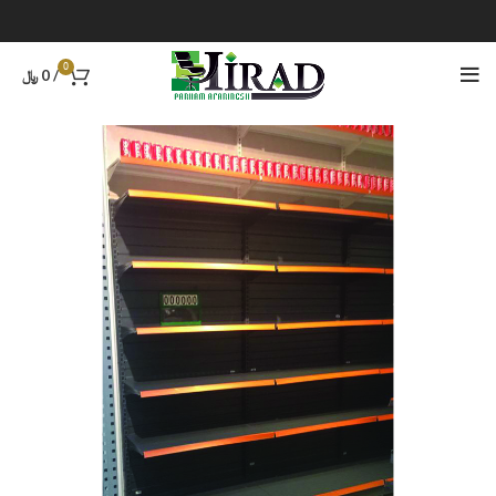
0
/
0
﷼