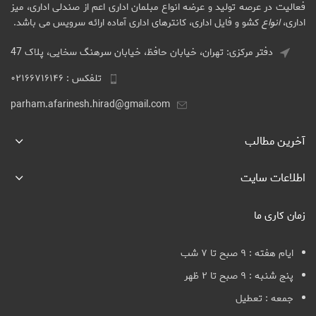
فعالیت در عرصه تولید و عرضه انواع مبلمان اداری اعم از صندلی اداری، میز
اداری،
انواع
کشو و فایل اداری، کانترهای اداری آماده ارائه سرویس می باشد.
دفتر مرکزی: تهران، خیابان حافظ، خیابان سرهنگ سخایی، پلاک 47
تلفکس : ۰۲۱۶۶۷۱۶۱۴۶
parham.afarinesh.hirad@gmail.com
آخرین مطالب
اطلاعات سایت
زمان کاری ما
ایام هفته : ۹ صبح تا ۷ شب
پنج شنبه : ۹ صبح تا ۲ ظهر
جمعه : تعطیل