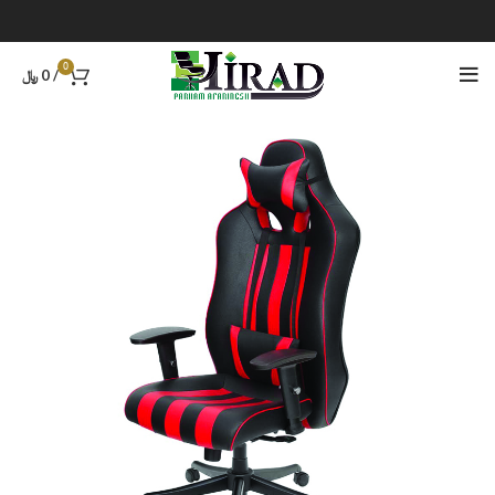
0
/
0
﷼