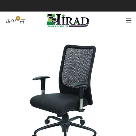
0
/
0
﷼