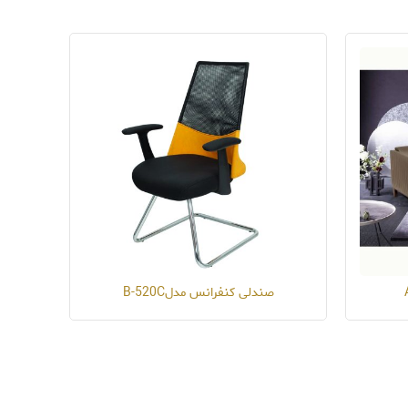
صندلی کنفرانس مدلB-520C