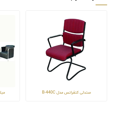
صندلی کنفرانس مدل B-440C
مبلم