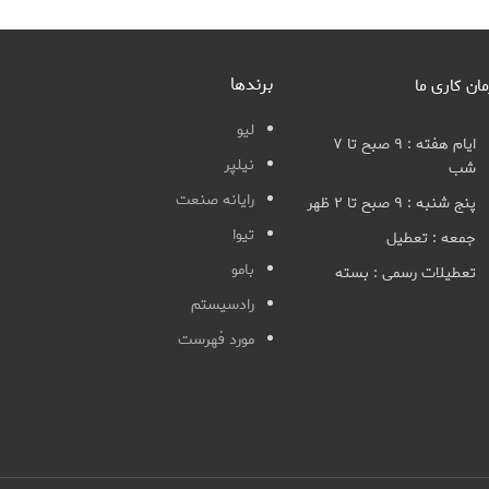
برندها
مان کاری ما
لیو
ایام هفته : ۹ صبح تا ۷
نیلپر
شب
رایانه صنعت
پنج شنبه : ۹ صبح تا ۲ ظهر
تیوا
جمعه : تعطیل
بامو
تعطیلات رسمی : بسته
رادسیستم
مورد فهرست