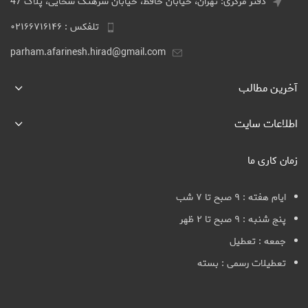
دفتر مرکزی: تهران، خیابان حافظ، خیابان سرهنگ سخایی، پلاک 47
تلفکس : ۰۲۱۶۶۷۱۶۱۴۶
parham.afarinesh.hirad@gmail.com
آخرین مطالب
اطلاعات سایت
زمان کاری ما
ایام هفته : ۹ صبح تا ۷ شب
پنج شنبه : ۹ صبح تا ۲ ظهر
جمعه : تعطیل
تعطیلات رسمی : بسته