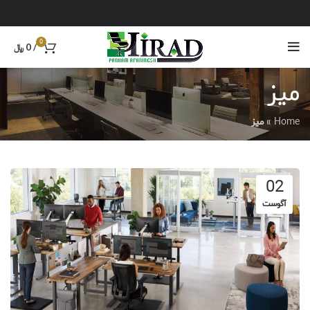
0
/
0
﷼
میز
Home
»
میز
02
آگوست