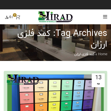
0
/
0
﷼
Tag Archives: کمد فلزی
ارزان
Home
»
کمد فلزی ارزان
13
مه