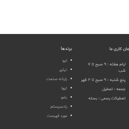
برندها
مان کاری ما
لیو
ایام هفته : ۹ صبح تا ۷
نیلپر
شب
رایانه صنعت
پنج شنبه : ۹ صبح تا ۲ ظهر
تیوا
جمعه : تعطیل
بامو
تعطیلات رسمی : بسته
رادسیستم
مورد فهرست