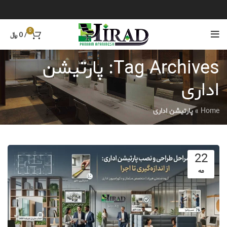
0
/
0
﷼
Tag Archives: پارتیشن
اداری
Home
»
پارتیشن اداری
22
مه