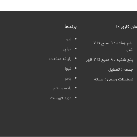
برندها
مان کاری ما
لیو
ایام هفته : ۹ صبح تا ۷
نیلپر
شب
رایانه صنعت
پنج شنبه : ۹ صبح تا ۲ ظهر
تیوا
جمعه : تعطیل
بامو
تعطیلات رسمی : بسته
رادسیستم
مورد فهرست