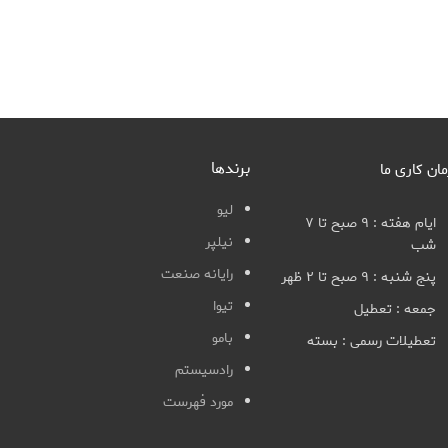
برندها
مان کاری ما
لیو
ایام هفته : ۹ صبح تا ۷
نیلپر
شب
رایانه صنعت
پنج شنبه : ۹ صبح تا ۲ ظهر
تیوا
جمعه : تعطیل
بامو
تعطیلات رسمی : بسته
رادسیستم
مورد فهرست