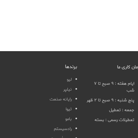
برندها
مان کاری ما
لیو
ایام هفته : ۹ صبح تا ۷
نیلپر
شب
رایانه صنعت
پنج شنبه : ۹ صبح تا ۲ ظهر
تیوا
جمعه : تعطیل
بامو
تعطیلات رسمی : بسته
رادسیستم