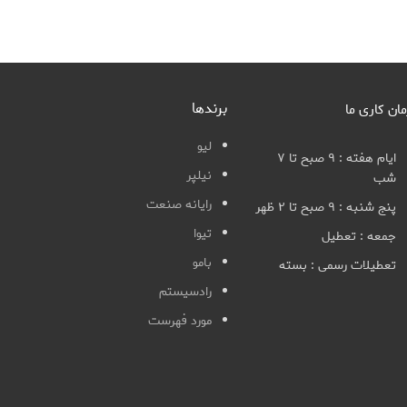
برندها
مان کاری ما
لیو
ایام هفته : ۹ صبح تا ۷
نیلپر
شب
رایانه صنعت
پنج شنبه : ۹ صبح تا ۲ ظهر
تیوا
جمعه : تعطیل
بامو
تعطیلات رسمی : بسته
رادسیستم
مورد فهرست